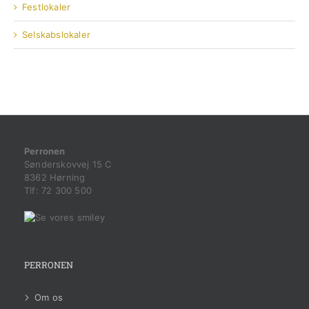
Festlokaler
Selskabslokaler
Perronen
Sønderskovvej 15 C
8362 Hørning
Tlf:
72 300 500
PERRONEN
Om os