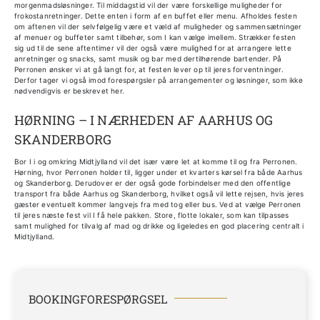
morgenmadsløsninger. Til middagstid vil der være forskellige muligheder for
frokostanretninger. Dette enten i form af en buffet eller menu. Afholdes festen
om aftenen vil der selvfølgelig være et væld af muligheder og sammensætninger
af menuer og buffeter samt tilbehør, som I kan vælge imellem. Strækker festen
sig ud til de sene aftentimer vil der også være mulighed for at arrangere lette
anretninger og snacks, samt musik og bar med dertilhørende bartender. På
Perronen ønsker vi at gå langt for, at festen lever op til jeres forventninger.
Derfor tager vi også imod forespørgsler på arrangementer og løsninger, som ikke
nødvendigvis er beskrevet her.
HØRNING – I NÆRHEDEN AF AARHUS OG
SKANDERBORG
Bor I i og omkring Midtjylland vil det især være let at komme til og fra Perronen.
Hørning, hvor Perronen holder til, ligger under et kvarters kørsel fra både Aarhus
og Skanderborg. Derudover er der også gode forbindelser med den offentlige
transport fra både Aarhus og Skanderborg, hvilket også vil lette rejsen, hvis jeres
gæster eventuelt kommer langvejs fra med tog eller bus. Ved at vælge Perronen
til jeres næste fest vil I få hele pakken. Store, flotte lokaler, som kan tilpasses
samt mulighed for tilvalg af mad og drikke og ligeledes en god placering centralt i
Midtjylland.
BOOKINGFORESPØRGSEL