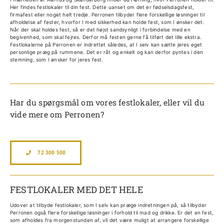
Her findes festlokaler til din fest. Dette uanset om det er fødselsdagsfest,
firmafest eller noget helt tredje. Perronen tilbyder flere forskellige løsninger til
afholdelse af fester, hvorfor I med sikkerhed kan holde fest, som I ønsker det.
Når der skal holdes fest, så er det højst sandsynligt i forbindelse med en
begivenhed, som skal fejres. Derfor må festen gerne få tilført det lille ekstra.
Festlokalerne på Perronen er indrettet således, at I selv kan sætte jeres eget
personlige præg på rummene. Det er råt og enkelt og kan derfor pyntes i den
stemning, som I ønsker for jeres fest.
Har du spørgsmål om vores festlokaler, eller vil du
vide mere om Perronen?
72 300 500
FESTLOKALER MED DET HELE
Udover at tilbyde festlokaler, som I selv kan præge indretningen på, så tilbyder
Perronen også flere forskellige løsninger i forhold til mad og drikke. Er det en fest,
som afholdes fra morgenstunden af, vil det være muligt at arrangere forskellige